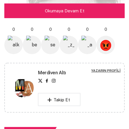
Okumaya Devam Et
0
0
0
0
0
0
YAZARIN PROFILI
Merdiven Altı
Takip Et