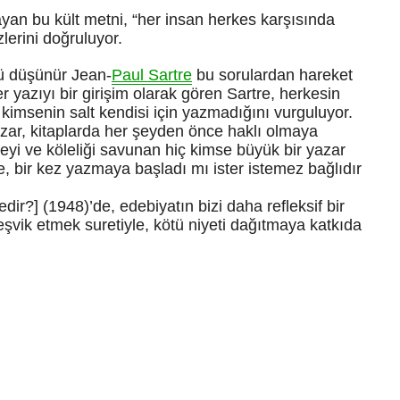
ayan bu kült metni, “her insan herkes karşısında
erini doğruluyor.
lü düşünür Jean-
Paul Sartre
bu sorulardan hareket
r yazıyı bir girişim olarak gören Sartre, herkesin
imsenin salt kendisi için yazmadığını vurguluyor.
azar, kitaplarda her şeyden önce haklı olmaya
meyi ve köleliği savunan hiç kimse büyük bir yazar
e, bir kez yazmaya başladı mı ister istemez bağlıdır
dir?] (1948)’de, edebiyatın bizi daha refleksif bir
eşvik etmek suretiyle, kötü niyeti dağıtmaya katkıda