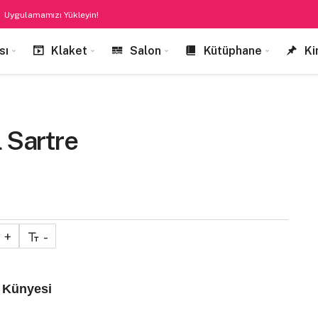
Uygulamamızı Yükleyin!
sı
Klaket
Salon
Kütüphane
Ki
l Sartre
+
-
n Künyesi