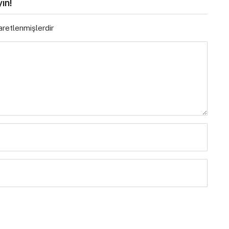
ın!
şaretlenmişlerdir