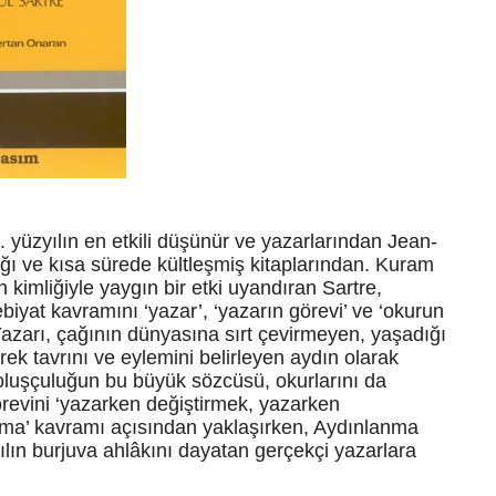
0. yüzyılın en etkili düşünür ve yazarlarından Jean-
ğı ve kısa sürede kültleşmiş kitaplarından. Kuram
n kimliğiyle yaygın bir etki uyandıran Sartre,
iyat kavramını ‘yazar’, ‘yazarın görevi’ ve ‘okurun
Yazarı, çağının dünyasına sırt çevirmeyen, yaşadığı
k tavrını ve eylemini belirleyen aydın olarak
oluşçuluğun bu büyük sözcüsü, okurlarını da
revini ‘yazarken değiştirmek, yazarken
anma’ kavramı açısından yaklaşırken, Aydınlanma
ılın burjuva ahlâkını dayatan gerçekçi yazarlara