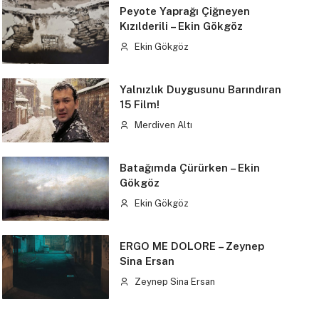
Peyote Yaprağı Çiğneyen
Kızılderili – Ekin Gökgöz
Ekin Gökgöz
Yalnızlık Duygusunu Barındıran
15 Film!
Merdiven Altı
Batağımda Çürürken – Ekin
Gökgöz
Ekin Gökgöz
ERGO ME DOLORE – Zeynep
Sina Ersan
Zeynep Sina Ersan