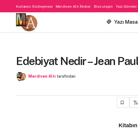
Kullanıcı Sözleşmesi
Merdiven Altı İlkeler
Bize ulaşın
Yazı Gönder
Yazı Masa
Edebiyat Nedir – Jean Pau
Merdiven Altı
tarafından
Kitabı