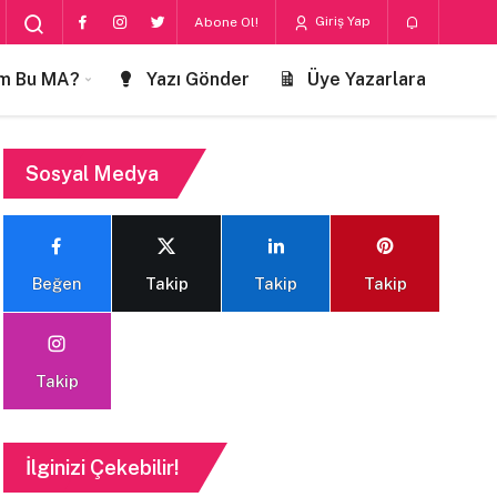
Giriş Yap
Abone Ol!
m Bu MA?
Yazı Gönder
Üye Yazarlara
Sosyal Medya
Beğen
Takip
Takip
Takip
Takip
İlginizi Çekebilir!