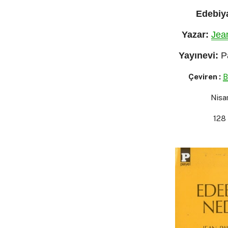
Edebiy
Yazar:
Jea
Yayınevi:
Pa
Çeviren :
B
Nisa
128