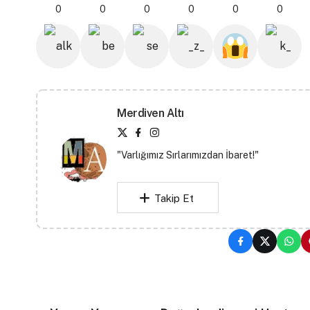
0
0
0
0
0
0
Merdiven Altı
"Varlığımız Sırlarımızdan İbaret!"
Takip Et