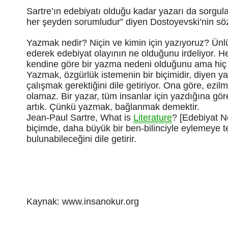
Sartre’ın edebiyatı olduğu kadar yazarı da sorgul
her şeyden sorumludur” diyen Dostoyevski’nin sözl
Yazmak nedir? Niçin ve kimin için yazıyoruz? Ün
ederek edebiyat olayının ne olduğunu irdeliyor. He
kendine göre bir yazma nedeni olduğunu ama hiç k
Yazmak, özgürlük istemenin bir biçimidir, diyen y
çalışmak gerektiğini dile getiriyor. Ona göre, ezil
olamaz. Bir yazar, tüm insanlar için yazdığına gör
artık. Çünkü yazmak, bağlanmak demektir.
Jean-Paul Sartre, What is
Literature
? [Edebiyat Ne
biçimde, daha büyük bir ben-bilinciyle eylemeye t
bulunabileceğini dile getirir.
Kaynak: www.insanokur.org