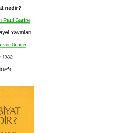
at nedir?
n Paul Sartre
yel Yayınları
ertan Onaran
n 1982
 sayfa