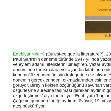
Edebiyat Nedir
? (Qu’est-ce que la litterature?), 2
Paul Sartre’ın deneme türünde 1947 yılında yazdı
ve eylem adamı niteliklerini birleştiren, yazar-aydı
döneminde tartışmalara yol açan bu kitabında edeb
konumu’ üzerinden üç ayrı kategoride ele alıyor. 
dönemin gerçeklerinden, çıkmazlarından esinlenere
görüyor. Bireyin kökten özgürlüğünü savunan var
özgürleşme sürecine taşıması gereken aydının gö
özgürleştirmek’ diye tanımlıyor. Edebiyata ‘bağl
Çağı’nın gününün tanığı
aydınını övüyor, 19. yüzy
ateş püskürüyor.