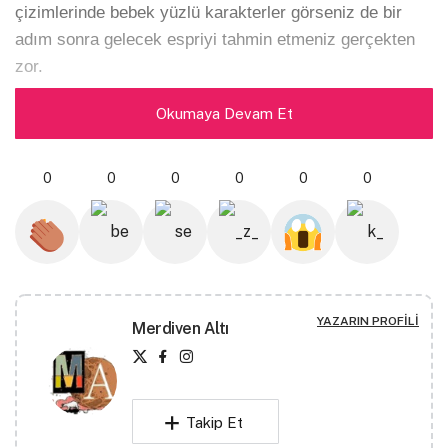
çizimlerinde bebek yüzlü karakterler görseniz de bir
adım sonra gelecek espriyi tahmin etmeniz gerçekten
zor.
Okumaya Devam Et
0
0
0
0
0
0
YAZARIN PROFILI
Merdiven Altı
Takip Et