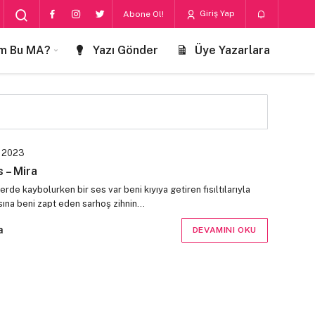
Giriş Yap
Abone Ol!
m Bu MA?
Yazı Gönder
Üye Yazarlara
 2023
 – Mira
rde kaybolurken bir ses var beni kıyıya getiren fısıltılarıyla
asına beni zapt eden sarhoş zihnin…
a
DEVAMINI OKU