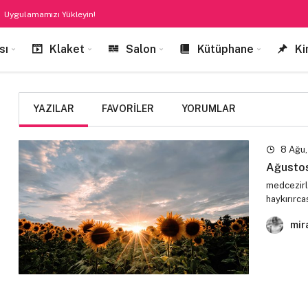
Uygulamamızı Yükleyin!
sı
Klaket
Salon
Kütüphane
Ki
YAZILAR
FAVORILER
YORUMLAR
8 Ağu,
Ağustos
medcezirle
haykırırc
mir